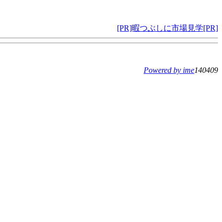
[PR]暇つぶしに市場見学[PR]
Powered by ime
140409