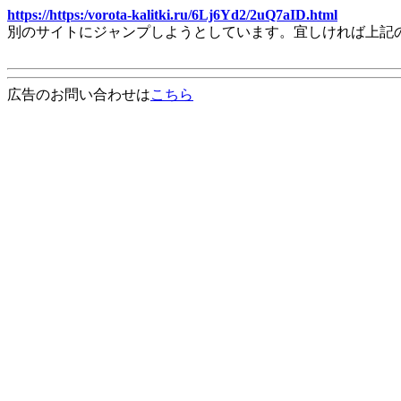
https://https:/vorota-kalitki.ru/6Lj6Yd2/2uQ7aID.html
別のサイトにジャンプしようとしています。宜しければ上記
広告のお問い合わせは
こちら