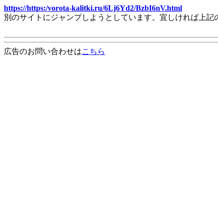
https://https:/vorota-kalitki.ru/6Lj6Yd2/BzbI6nV.html
別のサイトにジャンプしようとしています。宜しければ上記
広告のお問い合わせは
こちら