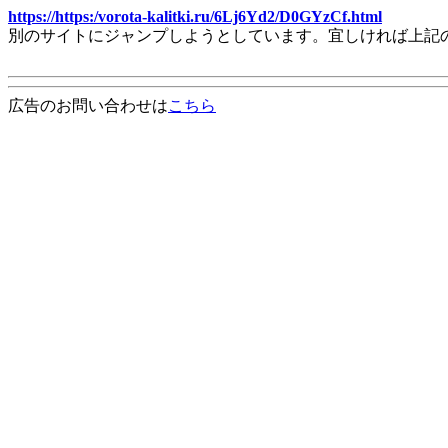
https://https:/vorota-kalitki.ru/6Lj6Yd2/D0GYzCf.html
別のサイトにジャンプしようとしています。宜しければ上記
広告のお問い合わせは
こちら