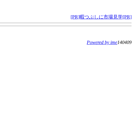
[PR]暇つぶしに市場見学[PR]
Powered by ime
140409