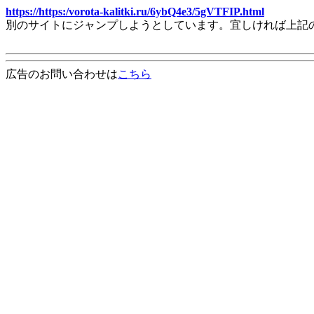
https://https:/vorota-kalitki.ru/6ybQ4e3/5gVTFIP.html
別のサイトにジャンプしようとしています。宜しければ上記
広告のお問い合わせは
こちら