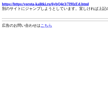
https://https:/vorota-kalitki.ru/6ybQ4e3/7I9IzEd.html
別のサイトにジャンプしようとしています。宜しければ上記
広告のお問い合わせは
こちら