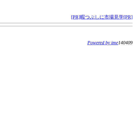
[PR]暇つぶしに市場見学[PR]
Powered by ime
140409