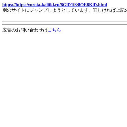
https://https:/vorota-kalitki.ru/8GlD1iS/8OE8KiD.html
別のサイトにジャンプしようとしています。宜しければ上記
広告のお問い合わせは
こちら