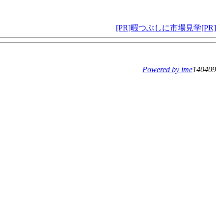
[PR]暇つぶしに市場見学[PR]
Powered by ime
140409