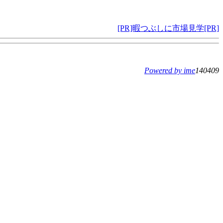
[PR]暇つぶしに市場見学[PR]
Powered by ime
140409