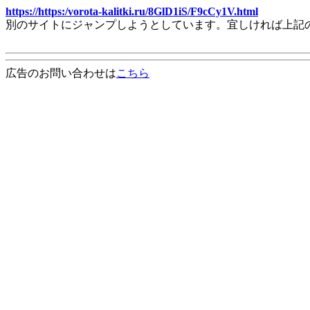
https://https:/vorota-kalitki.ru/8GlD1iS/F9cCy1V.html
別のサイトにジャンプしようとしています。宜しければ上記
広告のお問い合わせは
こちら