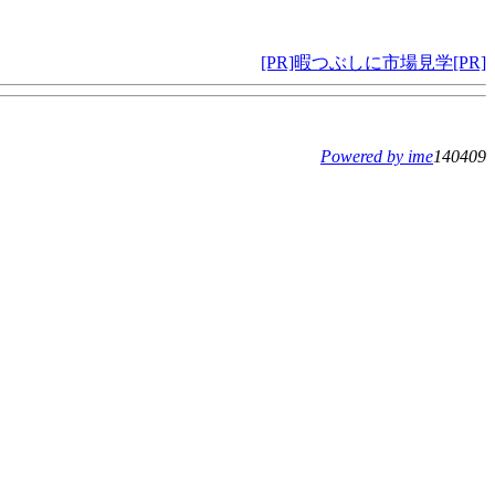
[PR]暇つぶしに市場見学[PR]
Powered by ime
140409