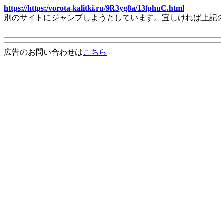
https://https:/vorota-kalitki.ru/9R3yg8a/13fphuC.html
別のサイトにジャンプしようとしています。宜しければ上記
広告のお問い合わせは
こちら