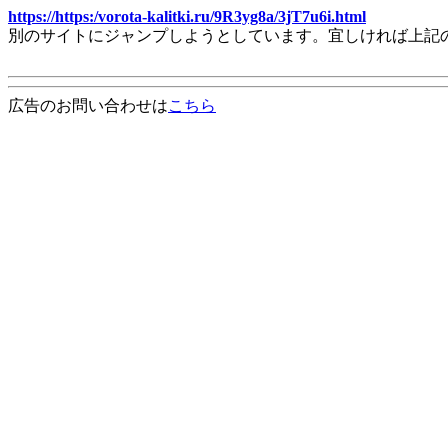
https://https:/vorota-kalitki.ru/9R3yg8a/3jT7u6i.html
別のサイトにジャンプしようとしています。宜しければ上記
広告のお問い合わせは
こちら