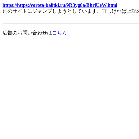
https://https:/vorota-kalitki.ru/9R3yg8a/BhriUeW.html
別のサイトにジャンプしようとしています。宜しければ上記
広告のお問い合わせは
こちら