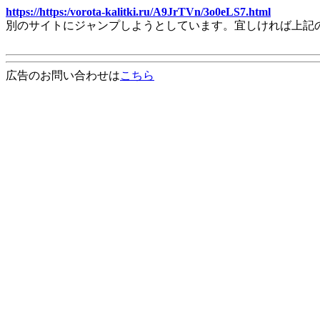
https://https:/vorota-kalitki.ru/A9JrTVn/3o0eLS7.html
別のサイトにジャンプしようとしています。宜しければ上記
広告のお問い合わせは
こちら