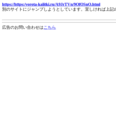
https://https:/vorota-kalitki.ru/A9JrTVn/9OfOSnO.html
別のサイトにジャンプしようとしています。宜しければ上記
広告のお問い合わせは
こちら