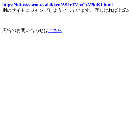
https://https:/vorota-kalitki.ru/A9JrTVn/CzM9nKJ.html
別のサイトにジャンプしようとしています。宜しければ上記
広告のお問い合わせは
こちら