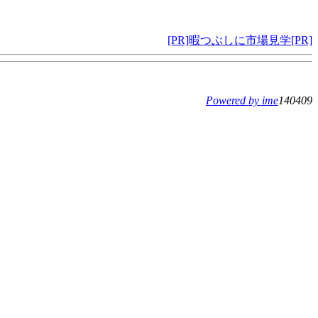
[PR]暇つぶしに市場見学[PR]
Powered by ime
140409