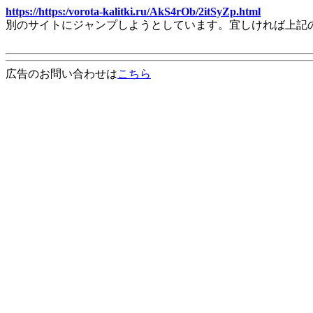
https://https:/vorota-kalitki.ru/AkS4rOb/2itSyZp.html
別のサイトにジャンプしようとしています。宜しければ上記
広告のお問い合わせは
こちら