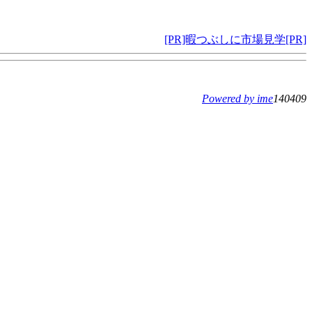
[PR]暇つぶしに市場見学[PR]
Powered by ime
140409