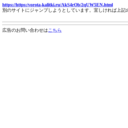
https://https:/vorota-kalitki.ru/AkS4rOb/2qUW5EN.html
別のサイトにジャンプしようとしています。宜しければ上記
広告のお問い合わせは
こちら