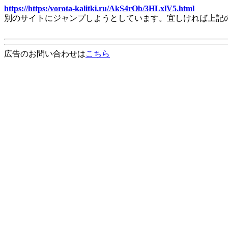
https://https:/vorota-kalitki.ru/AkS4rOb/3HLxlV5.html
別のサイトにジャンプしようとしています。宜しければ上記
広告のお問い合わせは
こちら