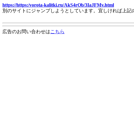
https://https:/vorota-kalitki.ru/AkS4rOb/3IaJFMv.html
別のサイトにジャンプしようとしています。宜しければ上記
広告のお問い合わせは
こちら