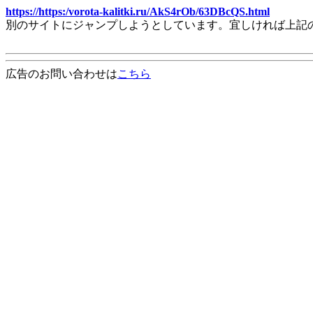
https://https:/vorota-kalitki.ru/AkS4rOb/63DBcQS.html
別のサイトにジャンプしようとしています。宜しければ上記
広告のお問い合わせは
こちら