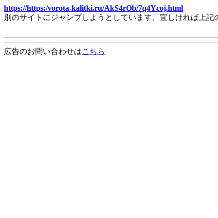
https://https:/vorota-kalitki.ru/AkS4rOb/7q4Ycoj.html
別のサイトにジャンプしようとしています。宜しければ上記
広告のお問い合わせは
こちら