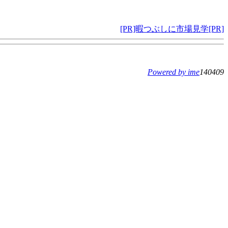
[PR]暇つぶしに市場見学[PR]
Powered by ime
140409