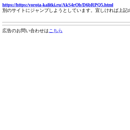
https://https:/vorota-kalitki.ru/AkS4rOb/D6bRPQ5.html
別のサイトにジャンプしようとしています。宜しければ上記
広告のお問い合わせは
こちら