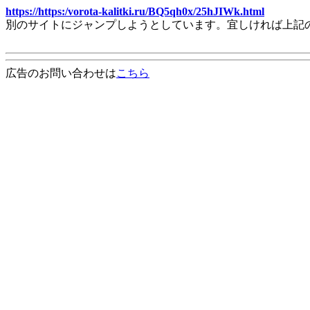
https://https:/vorota-kalitki.ru/BQ5qh0x/25hJIWk.html
別のサイトにジャンプしようとしています。宜しければ上記
広告のお問い合わせは
こちら