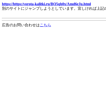
https://https:/vorota-kalitki.ru/BQ5qh0x/Amd6eJu.html
別のサイトにジャンプしようとしています。宜しければ上記
広告のお問い合わせは
こちら