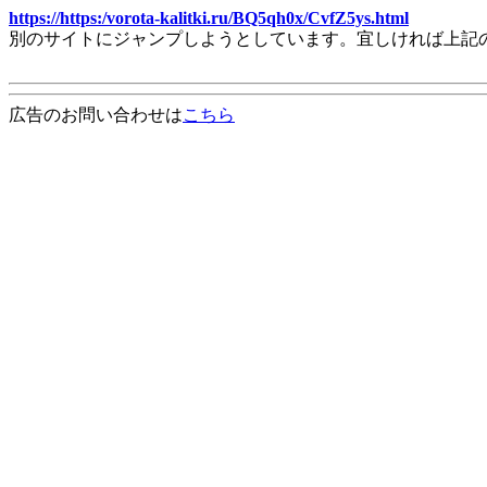
https://https:/vorota-kalitki.ru/BQ5qh0x/CvfZ5ys.html
別のサイトにジャンプしようとしています。宜しければ上記
広告のお問い合わせは
こちら