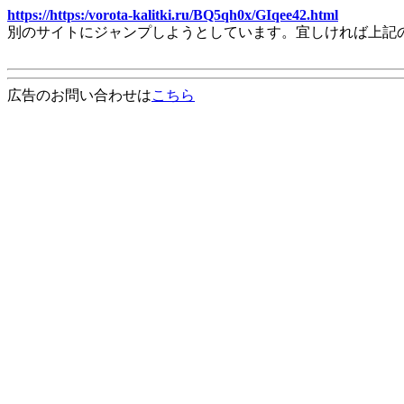
https://https:/vorota-kalitki.ru/BQ5qh0x/GIqee42.html
別のサイトにジャンプしようとしています。宜しければ上記
広告のお問い合わせは
こちら