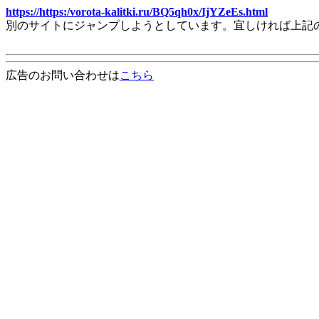
https://https:/vorota-kalitki.ru/BQ5qh0x/IjYZeEs.html
別のサイトにジャンプしようとしています。宜しければ上記
広告のお問い合わせは
こちら