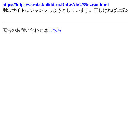
https://https:/vorota-kalitki.ru/BnLeAhG/65nzcau.html
別のサイトにジャンプしようとしています。宜しければ上記
広告のお問い合わせは
こちら