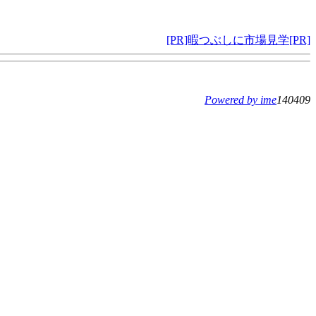
[PR]暇つぶしに市場見学[PR]
Powered by ime
140409