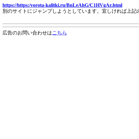
https://https:/vorota-kalitki.ru/BnLeAhG/C1HVgAr.html
別のサイトにジャンプしようとしています。宜しければ上記
広告のお問い合わせは
こちら