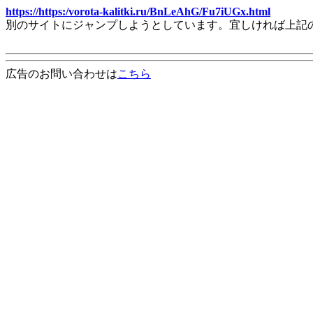
https://https:/vorota-kalitki.ru/BnLeAhG/Fu7iUGx.html
別のサイトにジャンプしようとしています。宜しければ上記
広告のお問い合わせは
こちら