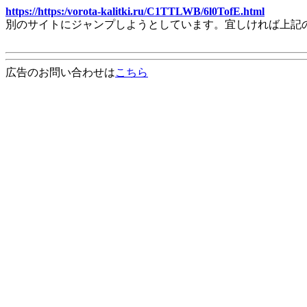
https://https:/vorota-kalitki.ru/C1TTLWB/6l0TofE.html
別のサイトにジャンプしようとしています。宜しければ上記
広告のお問い合わせは
こちら