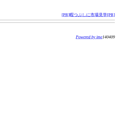
[PR]暇つぶしに市場見学[PR]
Powered by ime
140409