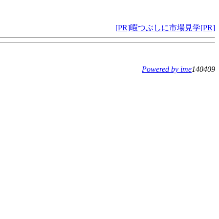
[PR]暇つぶしに市場見学[PR]
Powered by ime
140409