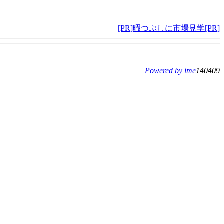
[PR]暇つぶしに市場見学[PR]
Powered by ime
140409