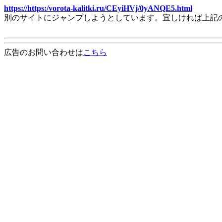
https://https:/vorota-kalitki.ru/CEyiHVj/0yANQE5.html
別のサイトにジャンプしようとしています。宜しければ上記
広告のお問い合わせは
こちら