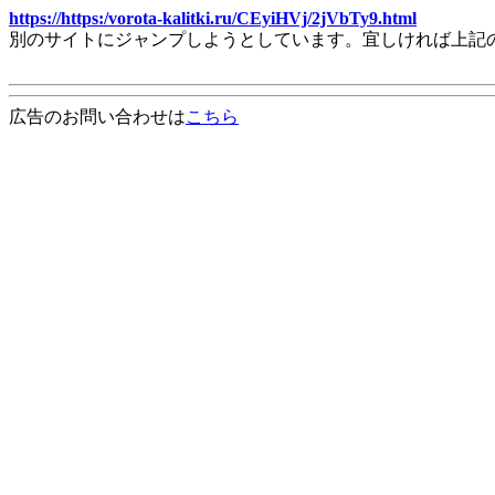
https://https:/vorota-kalitki.ru/CEyiHVj/2jVbTy9.html
別のサイトにジャンプしようとしています。宜しければ上記
広告のお問い合わせは
こちら