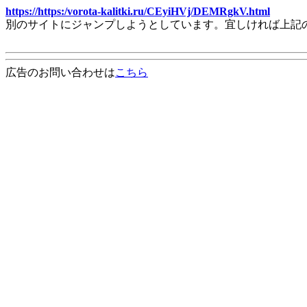
https://https:/vorota-kalitki.ru/CEyiHVj/DEMRgkV.html
別のサイトにジャンプしようとしています。宜しければ上記
広告のお問い合わせは
こちら