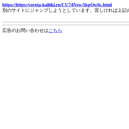
https://https:/vorota-kalitki.ru/CU74Nsw/1kpOw6c.html
別のサイトにジャンプしようとしています。宜しければ上記
広告のお問い合わせは
こちら