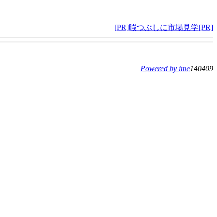
[PR]暇つぶしに市場見学[PR]
Powered by ime
140409