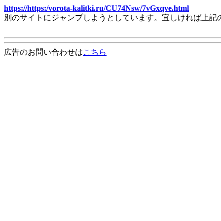
https://https:/vorota-kalitki.ru/CU74Nsw/7vGxqve.html
別のサイトにジャンプしようとしています。宜しければ上記
広告のお問い合わせは
こちら