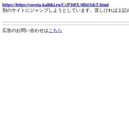
https://https:/vorota-kalitki.ru/CcP3t8X/4BdJzkT.html
別のサイトにジャンプしようとしています。宜しければ上記
広告のお問い合わせは
こちら