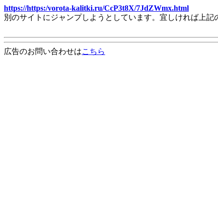
https://https:/vorota-kalitki.ru/CcP3t8X/7JdZWmx.html
別のサイトにジャンプしようとしています。宜しければ上記
広告のお問い合わせは
こちら