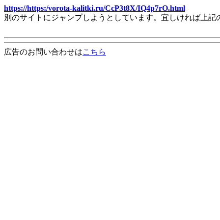
https://https:/vorota-kalitki.ru/CcP3t8X/IQ4p7rO.html
別のサイトにジャンプしようとしています。宜しければ上記
広告のお問い合わせは
こちら