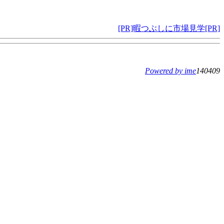
[PR]暇つぶしに市場見学[PR]
Powered by ime
140409