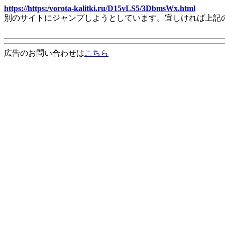
https://https:/vorota-kalitki.ru/D15vLS5/3DbmsWx.html
別のサイトにジャンプしようとしています。宜しければ上記
広告のお問い合わせは
こちら