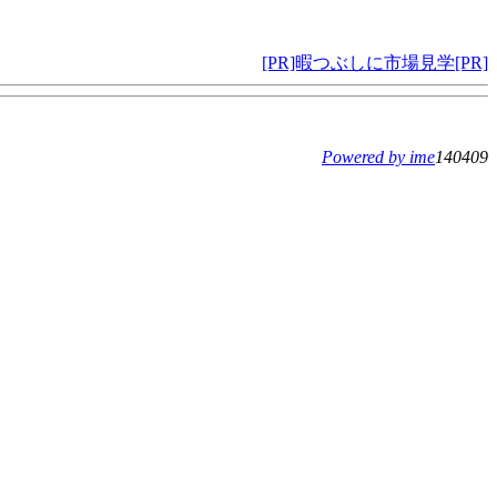
[PR]暇つぶしに市場見学[PR]
Powered by ime
140409