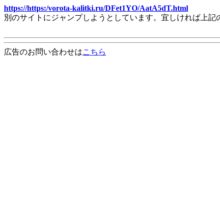
https://https:/vorota-kalitki.ru/DFet1YO/AatA5dT.html
別のサイトにジャンプしようとしています。宜しければ上記
広告のお問い合わせは
こちら