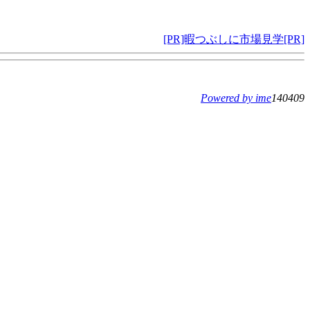
[PR]暇つぶしに市場見学[PR]
Powered by ime
140409