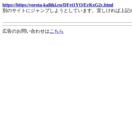
https://https:/vorota-kalitki.ru/DFet1YO/ErKxG2c.html
別のサイトにジャンプしようとしています。宜しければ上記
広告のお問い合わせは
こちら