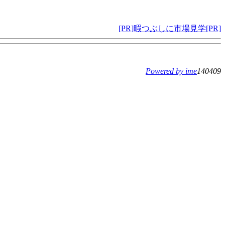
[PR]暇つぶしに市場見学[PR]
Powered by ime
140409