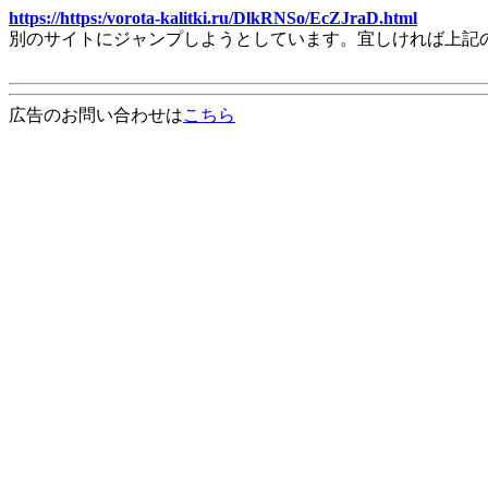
https://https:/vorota-kalitki.ru/DlkRNSo/EcZJraD.html
別のサイトにジャンプしようとしています。宜しければ上記
広告のお問い合わせは
こちら