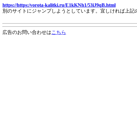
https://https:/vorota-kalitki.ru/E1kKNh1/53iJ9qB.html
別のサイトにジャンプしようとしています。宜しければ上記
広告のお問い合わせは
こちら