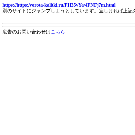
https://https:/vorota-kalitki.ru/FH35vYa/4FNFj7m.html
別のサイトにジャンプしようとしています。宜しければ上記
広告のお問い合わせは
こちら