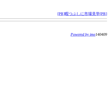
[PR]暇つぶしに市場見学[PR]
Powered by ime
140409