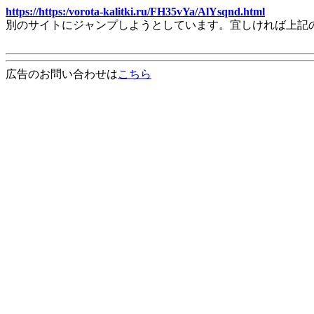
https://https:/vorota-kalitki.ru/FH35vYa/AlYsqnd.html
別のサイトにジャンプしようとしています。宜しければ上記
広告のお問い合わせは
こちら